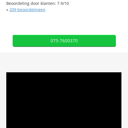
Beoordeling door klanten:
7.9
/
10
»
209
beoordelingen
075-7600370