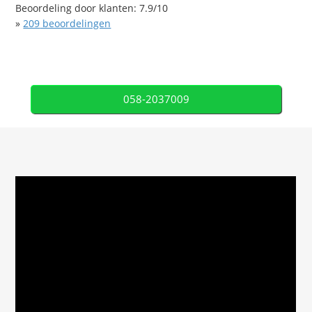
Beoordeling door klanten:
7.9
/
10
»
209
beoordelingen
058-2037009