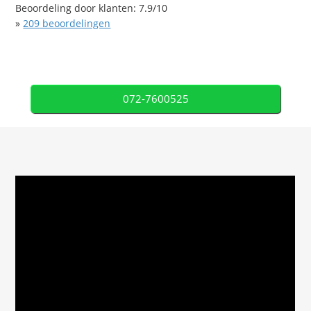
Beoordeling door klanten:
7.9
/
10
»
209
beoordelingen
072-7600525