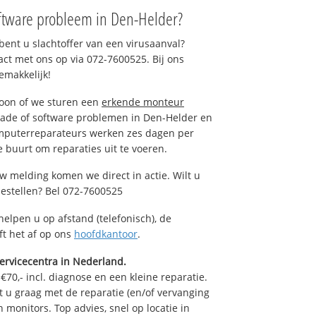
ftware probleem in Den-Helder?
ent u slachtoffer van een virusaanval?
act met ons op via 072-7600525. Bij ons
emakkelijk!
foon of we sturen een
erkende monteur
hade of software problemen in Den-Helder en
omputerreparateurs werken zes dagen per
de buurt om reparaties uit te voeren.
w melding komen we direct in actie. Wilt u
estellen? Bel 072-7600525
helpen u op afstand (telefonisch), de
ft het af op ons
hoofdkantoor
.
ervicecentra in Nederland.
70,- incl. diagnose en een kleine reparatie.
u graag met de reparatie (en/of vervanging
n monitors. Top advies, snel op locatie in