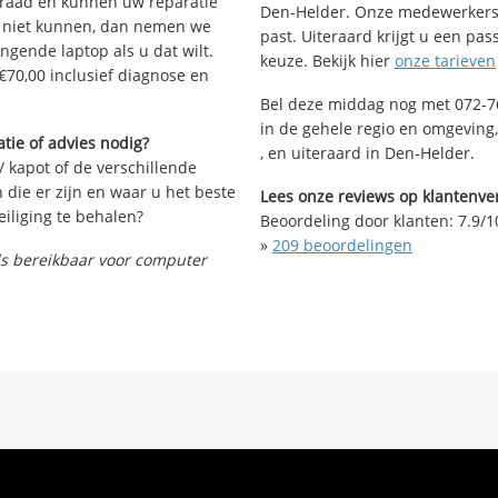
rraad en kunnen uw reparatie
Den-Helder. Onze medewerkers 
t niet kunnen, dan nemen we
past. Uiteraard krijgt u een pa
angende laptop als u dat wilt.
keuze. Bekijk hier
onze tarieven
€70,00 inclusief diagnose en
Bel deze middag nog met 072-76
in de gehele regio en omgeving,
tie of advies nodig?
, en uiteraard in Den-Helder.
/ kapot of de verschillende
die er zijn en waar u het beste
Lees onze reviews op klantenver
iliging te behalen?
Beoordeling door klanten:
7.9
/
1
»
209
beoordelingen
nds bereikbaar voor computer