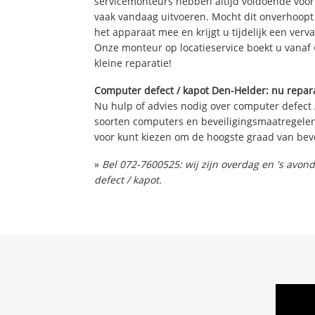
servicemonteurs hebben altijd voldoende voo
vaak vandaag uitvoeren. Mocht dit onverhoop
het apparaat mee en krijgt u tijdelijk een verv
Onze monteur op locatieservice boekt u vanaf 
kleine reparatie!
Computer defect / kapot Den-Helder: nu repara
Nu hulp of advies nodig over computer defect 
soorten computers en beveiligingsmaatregelen 
voor kunt kiezen om de hoogste graad van beve
»
Bel 072-7600525: wij zijn overdag en 's avo
defect / kapot.