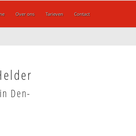
me
Over ons
Tarieven
Contact
Helder
in Den-