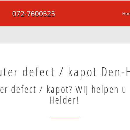
072-7600525
Ho
ter defect / kapot Den-
r defect / kapot? Wij helpen u 
Helder!