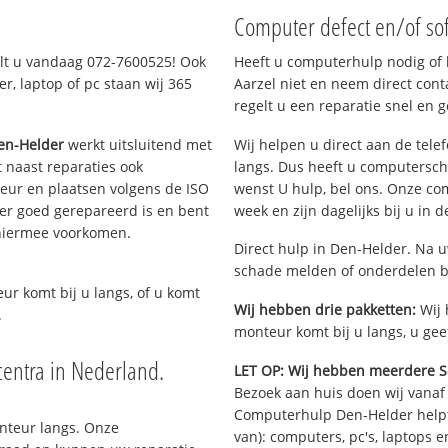
Computer defect en/of so
elt u vandaag 072-7600525! Ook
Heeft u computerhulp nodig of b
, laptop of pc staan wij 365
Aarzel niet en neem direct cont
regelt u een reparatie snel en g
en-Helder
werkt uitsluitend met
Wij helpen u direct aan de tele
 naast reparaties ook
langs. Dus heeft u computersc
teur en plaatsen volgens de ISO
wenst U hulp, bel ons. Onze c
er goed gerepareerd is en bent
week en zijn dagelijks bij u in 
 hiermee voorkomen.
Direct hulp in Den-Helder. Na u
schade melden of onderdelen b
eur komt bij u langs, of u komt
Wij hebben drie pakketten:
Wij 
.
monteur komt bij u langs, u gee
entra in Nederland.
LET OP: Wij hebben meerdere S
Bezoek aan huis doen wij vanaf €
Computerhulp Den-Helder helpt 
onteur langs. Onze
van): computers, pc's, laptops e