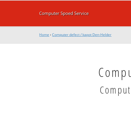
Computer Spoed Service
Home
›
Computer defect / kapot Den-Helder
Compu
Compute