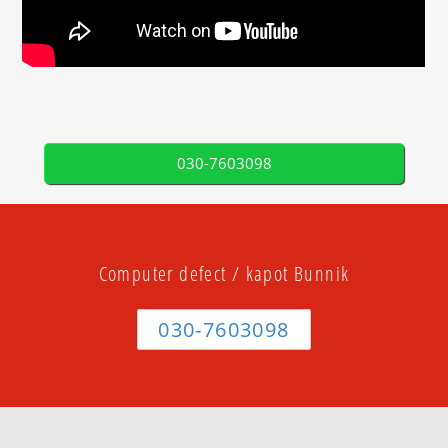
030-7603098
Computer defect / kapot Bunnik
030-7603098