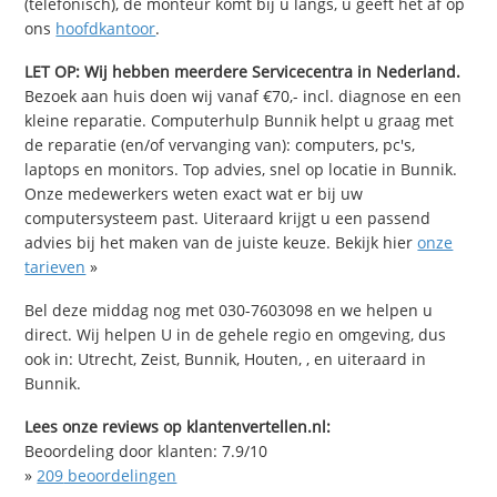
(telefonisch), de monteur komt bij u langs, u geeft het af op
ons
hoofdkantoor
.
LET OP: Wij hebben meerdere Servicecentra in Nederland.
Bezoek aan huis doen wij vanaf €70,- incl. diagnose en een
kleine reparatie. Computerhulp Bunnik helpt u graag met
de reparatie (en/of vervanging van): computers, pc's,
laptops en monitors. Top advies, snel op locatie in Bunnik.
Onze medewerkers weten exact wat er bij uw
computersysteem past. Uiteraard krijgt u een passend
advies bij het maken van de juiste keuze. Bekijk hier
onze
tarieven
»
Bel deze middag nog met 030-7603098 en we helpen u
direct. Wij helpen U in de gehele regio en omgeving, dus
ook in: Utrecht, Zeist, Bunnik, Houten, , en uiteraard in
Bunnik.
Lees onze reviews op klantenvertellen.nl:
Beoordeling door klanten:
7.9
/
10
»
209
beoordelingen