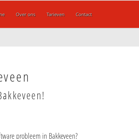
me
Over ons
Tarieven
Contact
eveen
Bakkeveen!
ftware probleem in Bakkeveen?