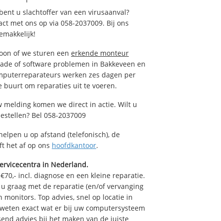
ent u slachtoffer van een virusaanval?
act met ons op via 058-2037009. Bij ons
emakkelijk!
foon of we sturen een
erkende monteur
hade of software problemen in Bakkeveen en
omputerreparateurs werken zes dagen per
de buurt om reparaties uit te voeren.
 melding komen we direct in actie. Wilt u
estellen? Bel 058-2037009
helpen u op afstand (telefonisch), de
ft het af op ons
hoofdkantoor
.
ervicecentra in Nederland.
70,- incl. diagnose en een kleine reparatie.
 graag met de reparatie (en/of vervanging
n monitors. Top advies, snel op locatie in
eten exact wat er bij uw computersysteem
ssend advies bij het maken van de juiste