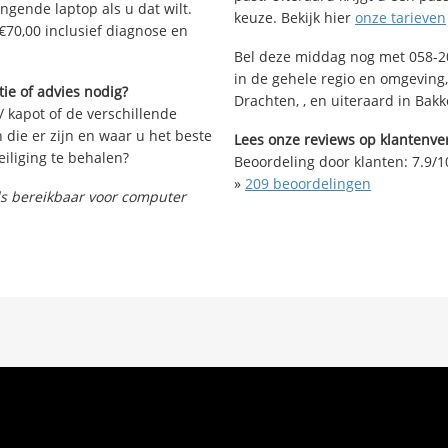
angende laptop als u dat wilt.
keuze. Bekijk hier
onze tarieven
€70,00 inclusief diagnose en
Bel deze middag nog met 058-20
in de gehele regio en omgeving
ie of advies nodig?
Drachten, , en uiteraard in Bak
/ kapot of de verschillende
die er zijn en waar u het beste
Lees onze reviews op klantenver
iliging te behalen?
Beoordeling door klanten:
7.9
/
1
»
209
beoordelingen
nds bereikbaar voor computer