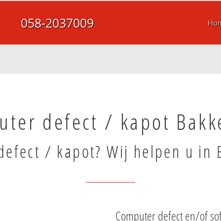
058-2037009
Ho
ter defect / kapot Bakk
efect / kapot? Wij helpen u in 
Computer defect en/of so