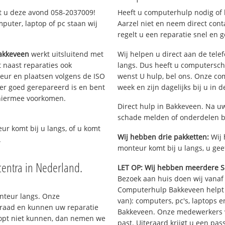
lt u deze avond 058-2037009!
Heeft u computerhulp nodig of b
uter, laptop of pc staan wij
Aarzel niet en neem direct cont
regelt u een reparatie snel en g
akkeveen
werkt uitsluitend met
Wij helpen u direct aan de tele
 naast reparaties ook
langs. Dus heeft u computersc
teur en plaatsen volgens de ISO
wenst U hulp, bel ons. Onze c
er goed gerepareerd is en bent
week en zijn dagelijks bij u in 
 hiermee voorkomen.
Direct hulp in Bakkeveen. Na uw
schade melden of onderdelen b
eur komt bij u langs, of u komt
Wij hebben drie pakketten:
Wij 
.
monteur komt bij u langs, u gee
entra in Nederland.
LET OP: Wij hebben meerdere S
Bezoek aan huis doen wij vanaf €
Computerhulp Bakkeveen helpt u
onteur langs. Onze
van): computers, pc's, laptops e
rraad en kunnen uw reparatie
Bakkeveen. Onze medewerkers w
oopt niet kunnen, dan nemen we
past. Uiteraard krijgt u een pa