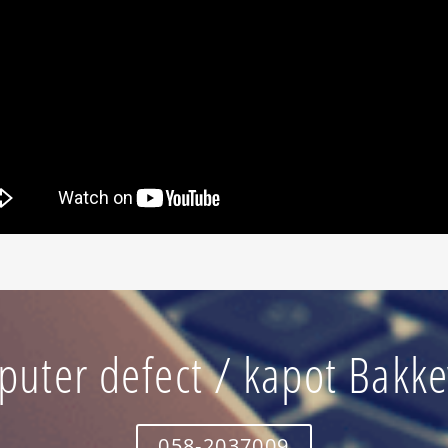
uter defect / kapot Bakk
058-2037009